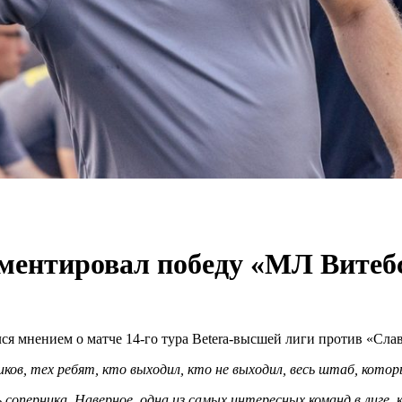
ентировал победу «МЛ Витебс
 мнением о матче 14-го тура Betera-высшей лиги против «Слав
ов, тех ребят, кто выходил, кто не выходил, весь штаб, которы
соперника. Наверное, одна из самых интересных команд в лиге, 