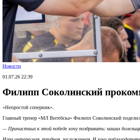
Новости
01.07.26
22:39
Филипп Соколинский прокомм
«Непростой соперник».
Главный тренер «МЛ Витебска» Филипп Соколинский поделился
— Причастных к этой победе хочу поздравить: наших болельщик
Игра интересная, трудная, заслуженная. И хочу поблагодарить 