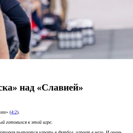
ка» над «Славией»
ии» (
4:2
).
й готовился к этой игре.
которая пытается играть в футбол, играет в него. И очень