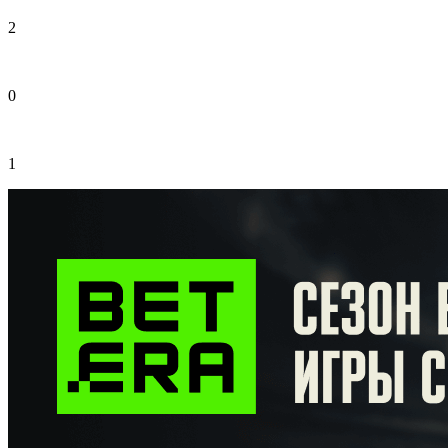
2
0
1