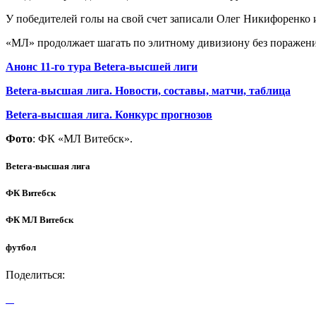
У победителей голы на свой счет записали Олег Никифоренко 
«МЛ» продолжает шагать по элитному дивизиону без поражений.
Анонс 11-го тура Betera-высшей лиги
Betera-высшая лига. Новости, составы, матчи, таблица
Betera-высшая лига. Конкурс прогнозов
Фото
: ФК «МЛ Витебск».
Betera-высшая лига
ФК Витебск
ФК МЛ Витебск
футбол
Поделиться: