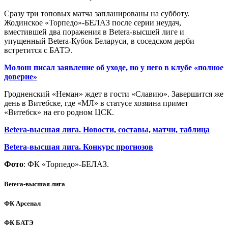
Сразу три топовых матча запланированы на субботу.
Жодинское «Торпедо»-БЕЛАЗ после серии неудач,
вместившей два поражения в Betera-высшей лиге и
упущенный Betera-Кубок Беларуси, в соседском дерби
встретится с БАТЭ.
Молош писал заявление об уходе, но у него в клубе «полное
доверие»
Гродненский «Неман» ждет в гости «Славию». Завершится же
день в Витебске, где «МЛ» в статусе хозяина примет
«Витебск» на его родном ЦСК.
Betera-высшая лига. Новости, составы, матчи, таблица
Betera-высшая лига. Конкурс прогнозов
Фото
: ФК «Торпедо»-БЕЛАЗ.
Betera-высшая лига
ФК Арсенал
ФК БАТЭ