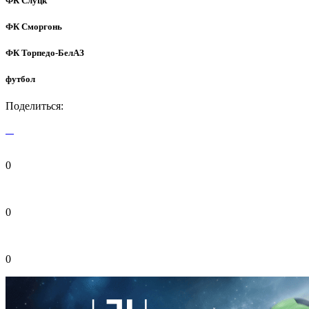
ФК Слуцк
ФК Сморгонь
ФК Торпедо-БелАЗ
футбол
Поделиться:
0
0
0