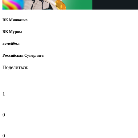
ВК Минчанка
ВК Муром
волейбол
Российская Суперлига
Поделиться:
1
0
0