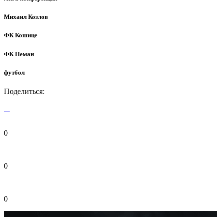
Михаил Козлов
ФК Кошице
ФК Неман
футбол
Поделиться:
0
0
0