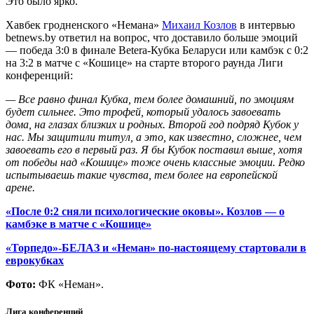
Это было ярко.
Хавбек гродненского «Немана»
Михаил Козлов
в интервью
betnews.by ответил на вопрос, что доставило больше эмоций
— победа 3:0 в финале Betera-Кубка Беларуси или камбэк с 0:2
на 3:2 в матче с «Кошице» на старте второго раунда Лиги
конференций:
— Все равно финал Кубка, тем более домашний, по эмоциям
будет сильнее. Это трофей, который удалось завоевать
дома, на глазах близких и родных. Второй год подряд Кубок у
нас. Мы защитили титул, а это, как известно, сложнее, чем
завоевать его в первый раз. Я бы Кубок поставил выше, хотя
от победы над «Кошице» тоже очень классные эмоции. Редко
испытываешь такие чувства, тем более на европейской
арене.
«После 0:2 сняли психологические оковы». Козлов — о
камбэке в матче с «Кошице»
«Торпедо»-БЕЛАЗ и «Неман» по-настоящему стартовали в
еврокубках
Фото:
ФК «Неман».
Лига конференций