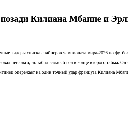
 позади Килиана Мбаппе и Эрл
ные лидеры списка снайперов чемпионата мира-2026 по футбол
зовал пенальти, но забил важный гол в конце второго тайма. Он 
нтинец опережает на один точный удар француза Килиана Мбапп