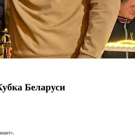
Кубка Беларуси
риант».