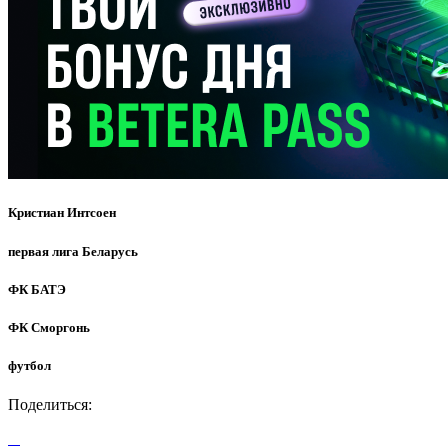
Кристиан Интсоен
первая лига Беларусь
ФК БАТЭ
ФК Сморгонь
футбол
Поделиться: