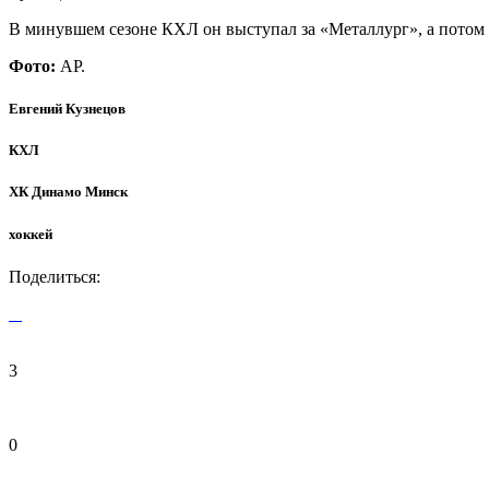
В минувшем сезоне КХЛ он выступал за «Металлург», а потом з
Фото:
АР.
Евгений Кузнецов
КХЛ
ХК Динамо Минск
хоккей
Поделиться:
3
0