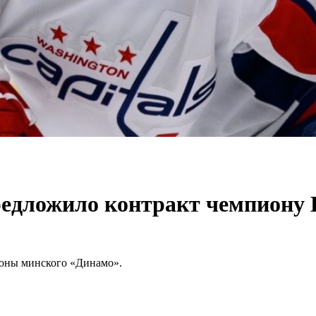
редложило контракт чемпиону
роны минского «Динамо».