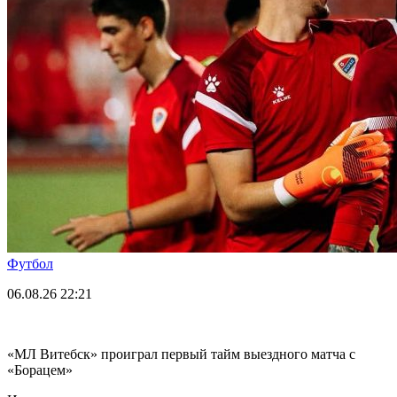
Футбол
06.08.26
22:21
«МЛ Витебск» проиграл первый тайм выездного матча с
«Борацем»