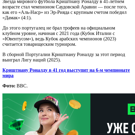
Звезда мирового футбола Криштиану Роналду в 41-летнем
возрасте стал чемпионом Саудовской Аравии — после того,
как его «Аль-Наср» из Эр-Рияда с крупным счетом победил
«Дамак» (4:1).
До этого португалец не брал трофеев на официальном
клубном уровне, начиная с 2021 года (Кубок Италии с
«Ювентусом»), ведь Кубок арабских чемпионов (2023)
считается товарищеским турниром.
В сборной Португалии Криштиану Роналду за этот период
выиграл Лигу наций (2025).
Криштиану Роналду в 41 год выступит на 6-м чемпионате
мира
Фото:
BBC.