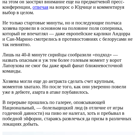
на этом он заострял внимание еще на предматчевой пресс-
конференции,
отвечая
на вопрос о Юдчице и комментируя
выбор в целом.
Не только стартовые минуты, но и последующие полчаса
хозяева провели в основном на половине поля соперника,
который не впечатлял — даже европейские карлики Андорра
и Сан-Марино смотрелись в противостояниях с белорусами не
так невнятно.
Лишь на 40-й минуте сирийцы сообразили «подход» —
назвать опасным и уж тем более голевым момент у ворот
Лапоухова не смог бы даже ярый фанат ближневосточной
команды.
Хозяева могли еще до антракта сделать счет крупным,
моментов хватало. Но после того, как они уверенно повели
уже в дебюте, азарта в атаке поубавилось.
В перерыве прошлись по галерее, опоясывающей
Национальный, — болельщицкий люд (в отличие от игры
годичной давности) на пиво не налегал, хоть и пребывал в
победной эйфории, стараясь развлечься да призы в различных
локациях добыть.