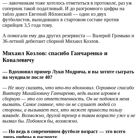
— лавочникам тоже хотелось отметиться в протоколе, раз уж
соперник такой податливый. И до разгромного цифры на
табло довел Евгений Яблонский — один из двух
футболистов, выходивших в стартовом составе против
сирийцев 3,5 года тому.
А помогали ему два других резервиста — Валерий Громыко и
36-летний дебютант сборной Михаил Козлов.
Михаил Козлов: спасибо Ганчаренко и
Ковалевичу
— Вдохновил пример Луки Модрича, и вы хотите сыграть
на мундиале после 40?
— Не могу сказать, что кто-то вдохновил. Огромное спасибо
Виктору Михайловичу Ганчаренко, ведь вызов игроков в
сборную — это его ответственность. Он не побоялся меня
вызвать. Самое главное, что он не слушает людей со
стороны, а вызывает тех, кто может принести пользу
команде. Возможно, другой тренер в таком возрасте уже и не
вызвал бы. Побоялся бы, возможно.
— Но ведь в современном футболе возраст — это всего
лишь цифры в паспорте.