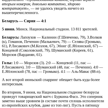
вторым номером, довольно компактно, здорово
контратакует»,
— не удалось увидеть ничего из
вышеперечисленного.
Беларусь — Сирия — 4:1
5 июня.
Минск. Национальный стадион. 13 811 зрителей.
Беларусь:
Лапоухов — Калинин (Г.Шевченко, 79), З.Волков
(к), Гоманов, Печенин (Малькевич, 79) — Селява (Громыко,
61), Р.Лисакович (М.Козлов, 67), Эбонг (Е.Яблонский, 67) —
Концевой (Соколовский, 79), Шуманский (Киреев, 61),
Морозов (Варданян, 61).
Голы:
1:0 — Морозов (3). 2:0 — Концевой (11, пас —
Р.Лисакович). 3:0 — Шуманский (48, пас — Печенин). 4:0 —
Е.Яблонский (78, пас — Громыко). 4:1 — Аль-Мавас (88-п).
А вот второй июньский спарринг обещает быть куда более
интересным.
Во вторник, 9 июня, на Национальном стадионе белорусы
проведут товарищеский матч с Буркина-Фасо. Это соперник
заметно выше уровнем (в составе почти сплошь исполнители
из европейских клубов, даже из топ-лиг). Пусть в пятницу