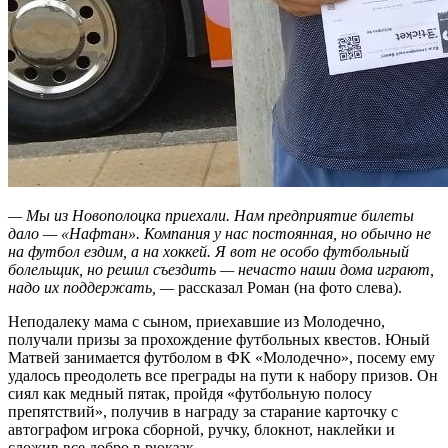
— Мы из Новополоцка приехали. Нам предприятие билеты
дало — «Нафтан». Компания у нас постоянная, но обычно не
на футбол ездим, а на хоккей. Я вот не особо футбольный
болельщик, но решил съездить — нечасто наши дома играют,
надо их поддержать, —
рассказал Роман (на фото слева).
Неподалеку мама с сыном, приехавшие из Молодечно,
получали призы за прохождение футбольных квестов. Юный
Матвей занимается футболом в ФК «Молодечно», посему ему
удалось преодолеть все преграды на пути к набору призов. Он
сиял как медный пятак, пройдя «футбольную полосу
препятствий», получив в награду за старание карточку с
автографом игрока сборной, ручку, блокнот, наклейки и
сложив все добро в рюкзак.