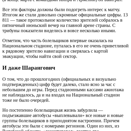
Все эти факторы должны были подогреть интерес к матчу.
Итогом же стали довольно скромные официальные цифры. 13
811 — такое протокольное количество зрителей собралось в
пятничный июньский вечер на главной арене страны. С
трибуны показатели виделись и вовсе несколько иными.
Отметим, что часть болельщиков впервые оказалась на
Национальном стадионе, путалась в его не очень приветливой
к рядовому зрителю навигации и сверялась с картой
эвакуации, чтобы найти свой сектор.
И даже Шарангович
О том, что до прошлогодних (официальных и визуально
подтвержденных) цифр будет далеко, стало ясно за час с
небольшим до игры. Перед стадионными кассами ажиотажа
не наблюдалось, да и на входах на Национальный стадион
тоже не было очередей.
Но постепенно болельщицкая жизнь забурлила —
подъезжавшие автобусы «выплевывали» все новые и новые
группы болельщиков в приподнятом настроении. Причем
автобусы эти были с номерами регионов. Один из них, из