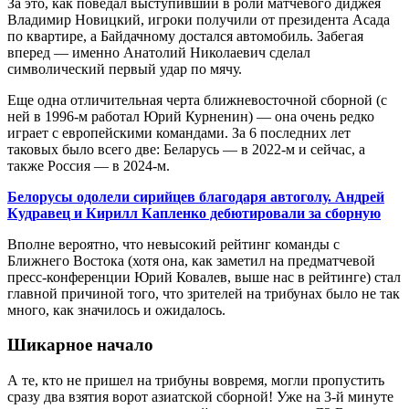
За это, как поведал выступивший в роли матчевого диджея
Владимир Новицкий, игроки получили от президента Асада
по квартире, а Байдачному достался автомобиль. Забегая
вперед — именно Анатолий Николаевич сделал
символический первый удар по мячу.
Еще одна отличительная черта ближневосточной сборной (с
ней в 1996-м работал Юрий Курненин) — она очень редко
играет с европейскими командами. За 6 последних лет
таковых было всего две: Беларусь — в 2022-м и сейчас, а
также Россия — в 2024-м.
Белорусы одолели сирийцев благодаря автоголу. Андрей
Кудравец и Кирилл Капленко дебютировали за сборную
Вполне вероятно, что невысокий рейтинг команды с
Ближнего Востока (хотя она, как заметил на предматчевой
пресс-конференции Юрий Ковалев, выше нас в рейтинге) стал
главной причиной того, что зрителей на трибунах было не так
много, как значилось и ожидалось.
Шикарное начало
А те, кто не пришел на трибуны вовремя, могли пропустить
сразу два взятия ворот азиатской сборной! Уже на 3-й минуте