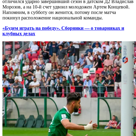
отличился ударно завершивший сезон в датском Д2 Владислав
Морозов, а на 10-й счет удвоил молодожен Артем Концевой.
Напомним, в субботу он женится, потому после матча
покинул расположение национальной команды.
«Будем играть на победу». Сборники — о товарняках и
клубных делах