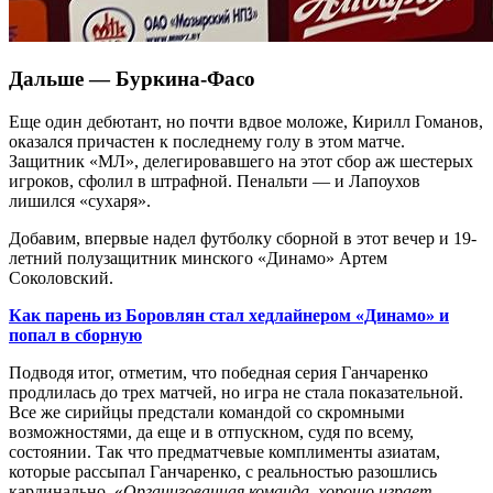
Дальше — Буркина-Фасо
Еще один дебютант, но почти вдвое моложе, Кирилл Гоманов,
оказался причастен к последнему голу в этом матче.
Защитник «МЛ», делегировавшего на этот сбор аж шестерых
игроков, сфолил в штрафной. Пенальти — и Лапоухов
лишился «сухаря».
Добавим, впервые надел футболку сборной в этот вечер и 19-
летний полузащитник минского «Динамо» Артем
Соколовский.
Как парень из Боровлян стал хедлайнером «Динамо» и
попал в сборную
Подводя итог, отметим, что победная серия Ганчаренко
продлилась до трех матчей, но игра не стала показательной.
Все же сирийцы предстали командой со скромными
возможностями, да еще и в отпускном, судя по всему,
состоянии. Так что предматчевые комплименты азиатам,
которые рассыпал Ганчаренко, с реальностью разошлись
кардинально. «
Организованная команда, хорошо играет