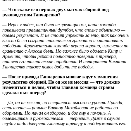
— Что скажете о первых двух матчах сборной под
руководством Ганчаренко?
— Игры я видел, они были не зрелищными, наша команда
показывала прагматичный футбол, что вполне объяснимо —
довлел результат. И не стоит упрекать за это, так как очень
важно было сыграть тактически грамотно и стартовать
победами. Фрагментами команда играла хорошо, изменения по
сравнению с Алосом были. Но важнее было одолеть Кипр и
Армению, чтобы ребята полностью поверили в тренера,
приняли его тактические наработки. И авторитет Виктора
Ганчаренко также помог добыть те победы.
— После прихода Ганчаренко многие ждут улучшения
результатов сборной. Но он же не мессия — что должно
измениться в целом, чтобы главная команда страны
сделала шаг вперед?
— Да, он не мессия, но специалист высокого уровня. Правда,
есть нюанс — раньше Виктор Михайлович не работал со
сборными. Но начал он здорово, и бог ему в помощь. А
болельщикам и руководителям — терпения. Даже в случае
неудач надо доверять главному тренеру и поддерживать его.