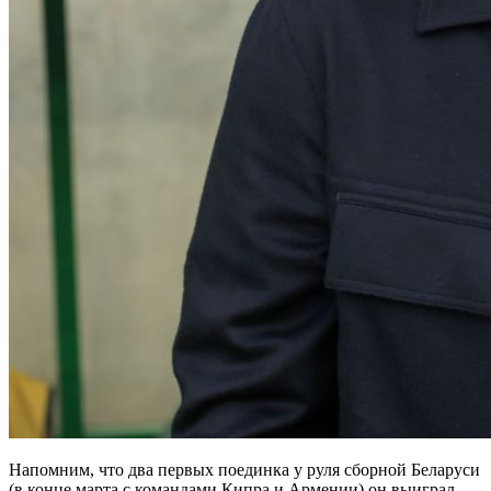
Напомним, что два первых поединка у руля сборной Беларуси
(в конце марта с командами Кипра и Армении) он выиграл.