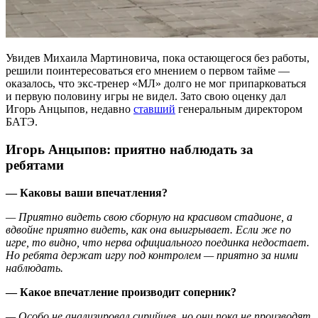
Увидев Михаила Мартиновича, пока остающегося без работы,
решили поинтересоваться его мнением о первом тайме —
оказалось, что экс-тренер «МЛ» долго не мог припарковаться
и первую половину игры не видел. Зато свою оценку дал
Игорь Анцыпов, недавно
ставший
генеральным директором
БАТЭ.
Игорь Анцыпов: приятно наблюдать за
ребятами
— Каковы ваши впечатления?
— Приятно видеть свою сборную на красивом стадионе, а
вдвойне приятно видеть, как она выигрывает. Если же по
игре, то видно, что нерва официального поединка недостает.
Но ребята держат игру под контролем — приятно за ними
наблюдать.
— Какое впечатление производит соперник?
— Особо не анализировал сирийцев, но они пока не производят