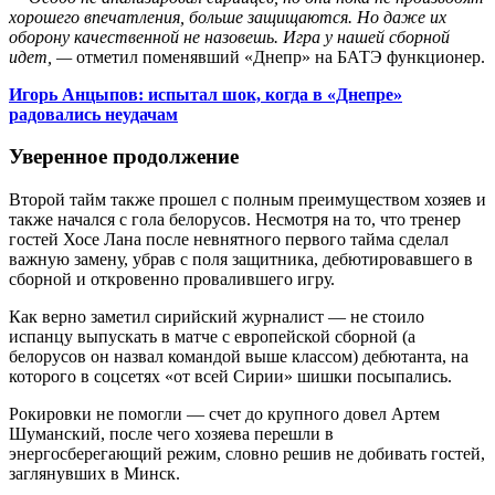
хорошего впечатления, больше защищаются. Но даже их
оборону качественной не назовешь.
Игра у нашей сборной
идет, —
отметил поменявший «Днепр» на БАТЭ функционер.
Игорь Анцыпов: испытал шок, когда в «Днепре»
радовались неудачам
Уверенное продолжение
Второй тайм также прошел с полным преимуществом хозяев и
также начался с гола белорусов. Несмотря на то, что тренер
гостей Хосе Лана после невнятного первого тайма сделал
важную замену, убрав с поля защитника, дебютировавшего в
сборной и откровенно провалившего игру.
Как верно заметил сирийский журналист — не стоило
испанцу выпускать в матче с европейской сборной (а
белорусов он назвал командой выше классом) дебютанта, на
которого в соцсетях «от всей Сирии» шишки посыпались.
Рокировки не помогли — счет до крупного довел Артем
Шуманский, после чего хозяева перешли в
энергосберегающий режим, словно решив не добивать гостей,
заглянувших в Минск.