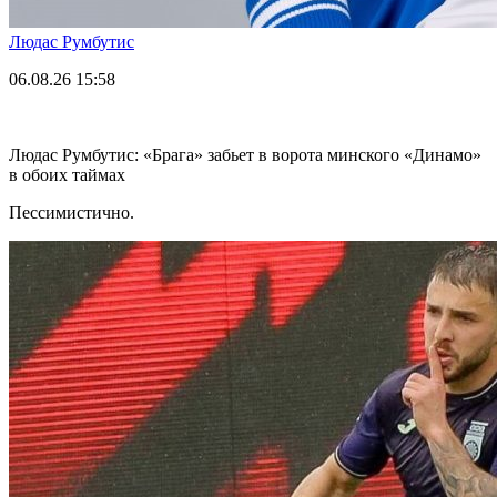
Людас Румбутис
06.08.26
15:58
Людас Румбутис: «Брага» забьет в ворота минского «Динамо»
в обоих таймах
Пессимистично.