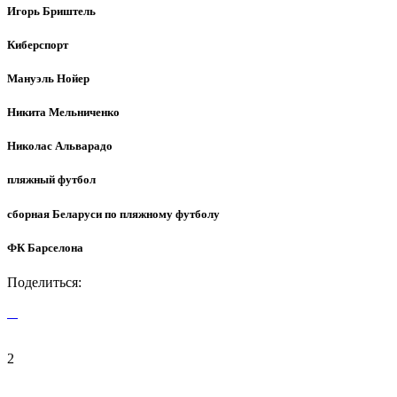
Игорь Бриштель
Киберспорт
Мануэль Нойер
Никита Мельниченко
Николас Альварадо
пляжный футбол
сборная Беларуси по пляжному футболу
ФК Барселона
Поделиться:
2