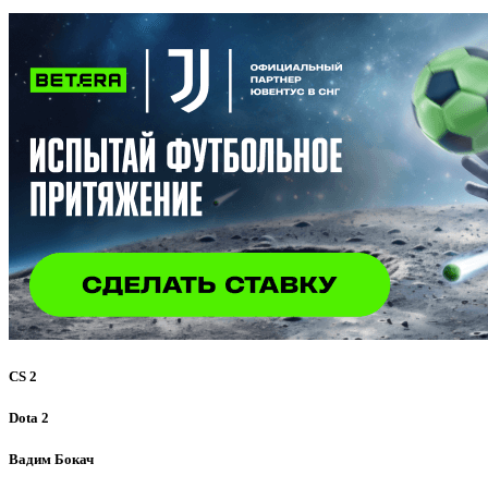
CS 2
Dota 2
Вадим Бокач