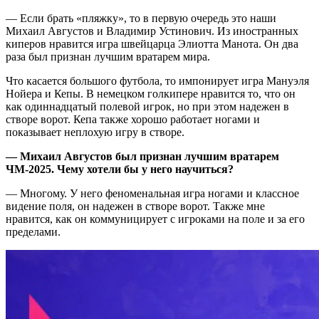
— Если брать «пляжку», то в первую очередь это наши
Михаил Августов и Владимир Устинович. Из иностранных
киперов нравится игра швейцарца Элиотта Манота. Он два
раза был признан лучшим вратарем мира.
Что касается большого футбола, то импонирует игра Мануэля
Нойера и Кепы. В немецком голкипере нравится то, что он
как одиннадцатый полевой игрок, но при этом надежен в
створе ворот. Кепа также хорошо работает ногами и
показывает неплохую игру в створе.
— Михаил Августов был признан лучшим вратарем
ЧМ-2025. Чему хотели бы у него научиться?
— Многому. У него феноменальная игра ногами и классное
видение поля, он надежен в створе ворот. Также мне
нравится, как он коммуницирует с игроками на поле и за его
пределами.