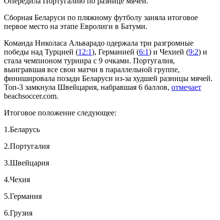
Опередила Португалию по разнице мячей.
Сборная Беларуси по пляжному футболу заняла итоговое
первое место на этапе Евролиги в Батуми.
Команда Николаса Альварадо одержала три разгромные
победы над Турцией (
12:1
), Германией (
6:1
) и Чехией (
9:2
) и
стала чемпионом турнира с 9 очками. Португалия,
выигравшая все свои матчи в параллельной группе,
финишировала позади Беларуси из-за худшей разницы мячей.
Топ-3 замкнула Швейцария, набравшая 6 баллов,
отмечает
beachsoccer.com.
Итоговое положение следующее:
1.Беларусь
2.Португалия
3.Швейцария
4.Чехия
5.Германия
6.Грузия