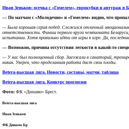
Иван Зеньков: осечка с «Гомелем», еврокубки и антураж в 
— По матчам с «Молодечно» и «Гомелем» видно, что пропа
— Была хорошая серия побед. Сложился отличный эмоциональн
ответственности. Финиш первого круга чемпионата Беларуси,
испытании. Хотя правильно идти от игры к игре. Да, последн
— Возможно, причина отсутствия легкости в какой-то спец
— У нас был полноценный сбор. Заезжали в санаторий, трениров
никак. Уверен, что проделанная работа даст свои плоды.
Betera-высшая лига. Новости, составы, матчи, таблица
Betera-высшая лига. Конкурс прогнозов
Фото:
ФК «Динамо» Брест.
Betera-высшая лига
Иван Зеньков
ФК Динамо Бр