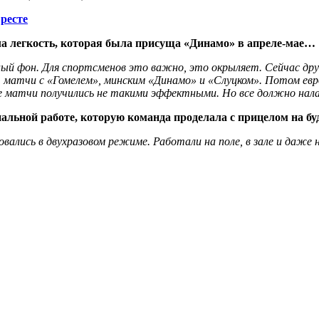
Бресте
ла легкость, которая была присуща «Динамо» в апреле-мае…
ый фон. Для спортсменов это важно, это окрыляет. Сейчас дру
 матчи с «Гомелем», минским «Динамо» и «Слуцком». Потом евр
ие матчи получились не такими эффектными. Но все должно нала
иальной работе, которую команда проделала с прицелом на б
ались в двухразовом режиме. Работали на поле, в зале и даже н