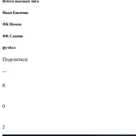
Betera-высшая лига
Иван Биончик
ФК Неман
ФК Славия
футбол
Поделиться:
8
0
2