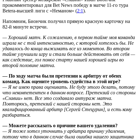
прокомментировал для Bet News победу в матче 11-го тура
Betera-высшей лиги с «Неманом» (
2:1
).
Напомним,
Биончик получил прямую красную карточку на
82
-й
минуте встречи.
—
Хороший матч. К сожалению, в первом тайме моя команда
играла не с той интенсивностью, с которой хотелось бы. Не
удавалось до конца выжимать вс
е
из моментов. Во втором
тайме улу
чшили игру и стали больше действовать от себя
—
как следствие, гол помог старту нашей хорошей игры во
второй половине матча.
—
По ходу матча были претензии к арбитру от обеих
команд. Как оцените уровень судейства в этой игре?
—
Я не имею права оценивать.
Не буду этого делать, потому
что не
компетентен в данном вопросе. Претензий со стороны
«Славии»
нет. Вс
е
это создавало антураж матча.
Повторюсь, претензий с нашей стороны нет. Это
квалифицированный арбитр
[
Сергей Стецу
рин
]
, и есть кому
разбираться.
—
Можете рассказа
ть
о
причин
е
вашего удаления?
—
Я тоже хотел уточнить у арбитра причину удаления,
потому что в данном случае была ошибка нашего защитника