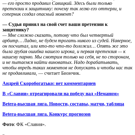
—
его просто продавил Савицкий. Здесь были только
претензии к защитнику: почему так легко его отт
е
рли, и
соперник создал
опасный момент?
—
Судья принял на свой сч
е
т ваши претензии к
защитнику?
—
Мне сложно сказать, потому что был четв
е
ртый
арбитр… Ладно, не будем трогать никого из судей. Наверное,
он посчитал
,
или кто-то что-то доложил… Опять же
это
была грубая ошибка наше
го игрока, и первая претензия
—
к
нашему парню. Мы смотрим только на себя, не по сторонам
,
и не пытаемся найти виноватых. Надо дорабатывать,
чтобы впредь таких моментов не допускать и чтобы нас так
не продавливали,
— считает Биончик.
Андрей Скоробогатько: нет комментариев
В «Славии» отреагировали на победу над «Неманом»
Betera-высшая лига. Новости, составы, матчи, таблица
Betera-высшая лига. Конкурс прогнозов
Фото
: ФК «Славия».