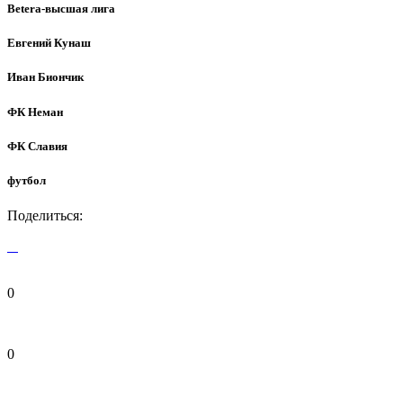
Betera-высшая лига
Евгений Кунаш
Иван Биончик
ФК Неман
ФК Славия
футбол
Поделиться:
0
0