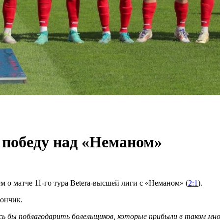
 победу над «Неманом»
о матче 11-го тура Betera-высшей лиги с «Неманом» (
2:1
).
иончик.
сь бы поблагодарить болельщиков, которые прибыли в таком мно