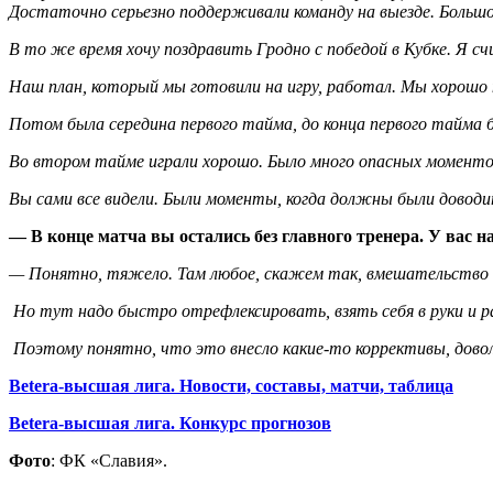
Достаточно серьезно поддерживали команду на выезде. Большо
В то же время хочу поздравить Гродно с победой в Кубке. Я с
Наш план, который мы готовили на игру, работал. Мы хорошо на
Потом была середина первого тайма, до конца первого тайма б
Во втором тайме играли хорошо. Было много опасных моменто
Вы сами все видели. Были моменты, когда должны были доводит
— В конце матча вы остались без главного тренера. У вас н
— Понятно, тяжело. Там любое, скажем так, вмешательство в и
Но тут надо быстро отрефлексировать, взять себя в руки и
Поэтому понятно, что это внесло какие-то коррективы, довол
Betera-высшая лига. Новости, составы, матчи, таблица
Betera-высшая лига. Конкурс прогнозов
Фото
: ФК «Славия».