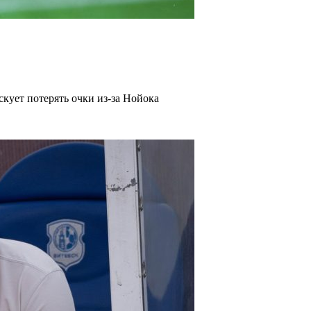
кует потерять очки из-за Нойока