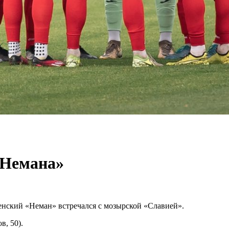
«Немана»
дненский «Неман» встречался с мозырской «Славией».
в, 50).