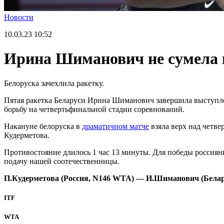
Новости
10.03.23
10:52
Ирина Шиманович не сумела 
Белоруска зачехлила ракетку.
Пятая ракетка Беларуси Ирина Шиманович завершила выступле
борьбу на четвертьфинальной стадии соревнований.
Накануне белоруска в
драматичном матче
взяла верх над четве
Кудерметова.
Противостояние длилось 1 час 13 минуты. Для победы россиянке
подачу нашей соотечественницы.
П.Кудерметова (Россия, N146 WTA) — И.Шиманович (Беларус
ITF
WTA