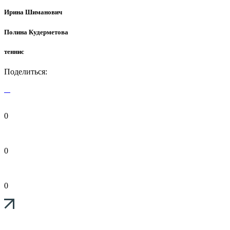
Ирина Шиманович
Полина Кудерметова
теннис
Поделиться:
0
0
0