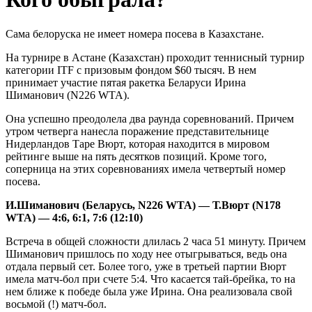
Сама белоруска не имеет номера посева в Казахстане.
На турнире в Астане (Казахстан) проходит теннисный турнир
категории ITF с призовым фондом $60 тысяч. В нем
принимает участие пятая ракетка Беларуси Ирина
Шиманович (N226 WTA).
Она успешно преодолела два раунда соревнований. Причем
утром четверга нанесла поражение представительнице
Нидерландов Таре Вюрт, которая находится в мировом
рейтинге выше на пять десятков позиций. Кроме того,
соперница на этих соревнованиях имела четвертый номер
посева.
И.Шиманович (Беларусь, N226 WTA) — Т.Вюрт (N178
WTA) — 4:6, 6:1, 7:6 (12:10)
Встреча в общей сложности длилась 2 часа 51 минуту. Причем
Шиманович пришлось по ходу нее отыгрываться, ведь она
отдала первый сет. Более того, уже в третьей партии Вюрт
имела матч-бол при счете 5:4. Что касается тай-брейка, то на
нем ближе к победе была уже Ирина. Она реализовала свой
восьмой (!) матч-бол.