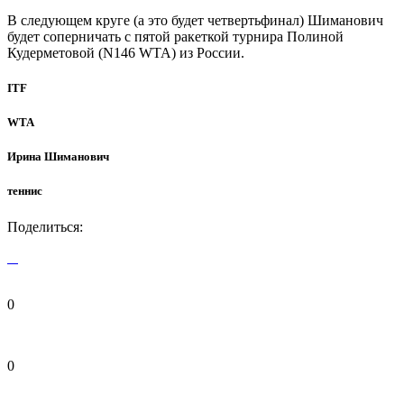
В следующем круге (а это будет четвертьфинал) Шиманович
будет соперничать с пятой ракеткой турнира Полиной
Кудерметовой (N146 WTA) из России.
ITF
WTA
Ирина Шиманович
теннис
Поделиться:
0
0