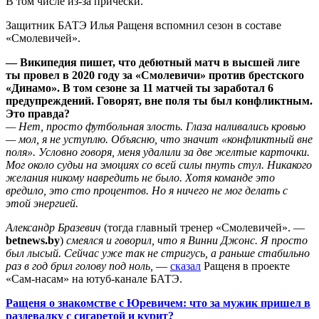
В том числе из-за прически.
Защитник БАТЭ Илья Ращеня вспомнил сезон в составе
«Смолевичей».
— Википедия пишет, что дебютный матч в высшей лиге
ты провел в 2020 году за «Смолевичи» против брестского
«Динамо». В том сезоне за 11 матчей ты заработал 6
предупреждений. Говорят, вне поля ты был конфликтным.
Это правда?
— Нет, просто футбольная злость. Глаза наливались кровью
— мол, я не уступлю. Объясню, что значит «конфликтный вне
поля». Условно говоря, меня удалили за две желтые карточки.
Мог около судьи на эмоциях со всей силы пнуть стул. Никакого
желания никому навредить не было. Хотя команде это
вредило, это сто процентов. Но я ничего не мог делать с
этой энергией.
Александр Бразевич
(тогда главный тренер «Смолевичей». —
betnews
.
by
)
смеялся и говорил, что я Винни Джонс. Я просто
был лысый. Сейчас уже так не стригусь, а раньше стабильно
раз в год брил голову под ноль,
—
сказал
Ращеня в проекте
«Сам-насам» на ютуб-канале БАТЭ.
Ращеня о знакомстве с Юревичем: что за мужик пришел в
раздевалку с сигаретой и курит?