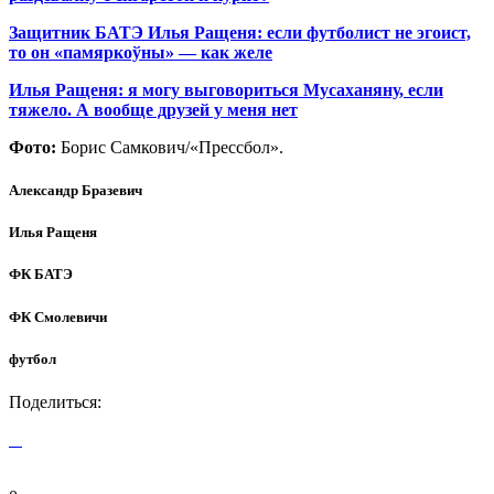
Защитник БАТЭ Илья Ращеня: если футболист не эгоист,
то он «памяркоўны» — как желе
Илья Ращеня: я могу выговориться Мусаханяну, если
тяжело. А вообще друзей у меня нет
Фото:
Борис Самкович/«Прессбол».
Александр Бразевич
Илья Ращеня
ФК БАТЭ
ФК Смолевичи
футбол
Поделиться: