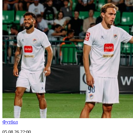
Футбол
05.08.26
22:00