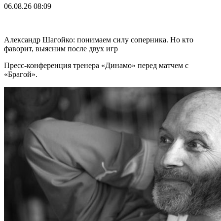
06.08.26
08:09
Александр Шагойко: понимаем силу соперника. Но кто
фаворит, выясним после двух игр
Пресс-конференция тренера «Динамо» перед матчем с
«Брагой».