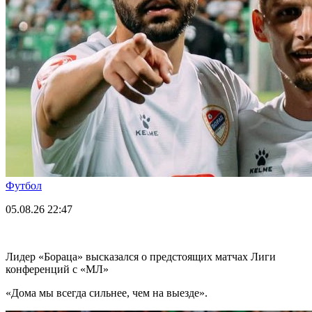
Футбол
05.08.26
22:47
Лидер «Бораца» высказался о предстоящих матчах Лиги
конференций с «МЛ»
«Дома мы всегда сильнее, чем на выезде».