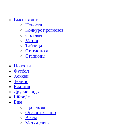
Высшая лига
Новости
Конкурс прогнозов
Составы
Матчи
Таблица
Статистика
Стадионы
Новости
Футбол
Хоккей
Теннис
Биатлон
Другие виды
Lifestyle
Еще
Прогнозы
Онлайн-казино
Betera
Матч-центр