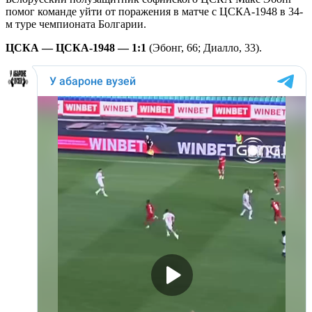
помог команде уйти от поражения в матче с ЦСКА-1948 в 34-
м туре чемпионата Болгарии.
ЦСКА — ЦСКА-1948 — 1:1
(Эбонг, 66; Диалло, 33).