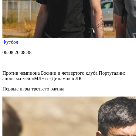
Футбол
06.08.26
08:38
Против чемпиона Боснии и четвертого клуба Португалии:
анонс матчей «МЛ» и «Динамо» в ЛК
Первые игры третьего раунда.