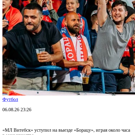
Футбол
06.08.26
23:26
«МЛ Витебск» уступил на выезде «Борацу», играя около часа