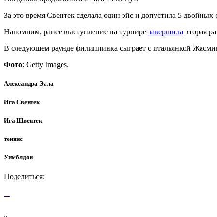
За это время Свентек сделала один эйс и допустила 5 двойных 
Напомним, ранее выступление на турнире
завершила
вторая ра
В следующем раунде филиппинка сыграет с итальянкой Жасми
Фото
: Getty Images.
Александра Эала
Ига Свентек
Ига Швентек
теннис
Уимблдон
Поделиться: