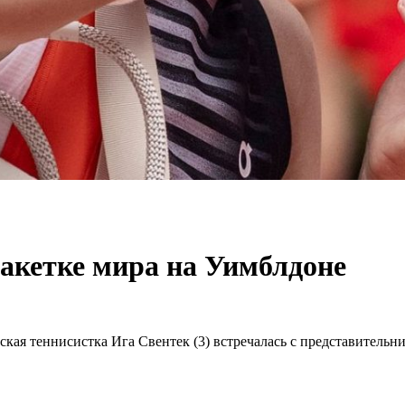
ракетке мира на Уимблдоне
льская теннисистка Ига Свентек (3) встречалась с представител