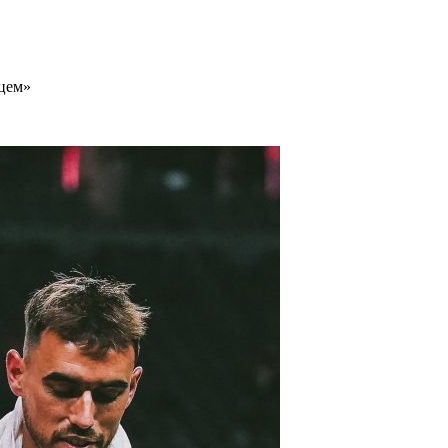
ацем»