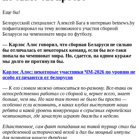
Еще бы!
Белорусский специалист Алексей Бага в интервью betnews.by
пофантазировал на тему возможного участия сборной
Беларуси на чемпионате мира по футболу.
— Карлос Алос говорил, что сборная Беларуси не сильно
бы отличалась от некоторых команд, если бы все-таки
попала на чемпионат мира. Но, сдается, на одном кураже
мы долго не протянули бы.
Карлос Алос: некоторые участники ЧМ-2026 по уровню не
особо отличаются от белорусов
—
К его словам можно относиться по-разному. Все-таки он
непосредственно работал со сборной и, вернее всего, знает
больше, чем мы. Но нам там точно не было бы просто —
особенно если вспомнить, в каких клубах выступают наши
ребята и какой уровень конкуренции в серьезных европейских
чемпионатах, где зачастую играют дважды в неделю.
Единственное, сам факт попадания на такой турнир стал бы
определенной исторической вехой и дал бы мощный импульс
для развития нашего футбола.