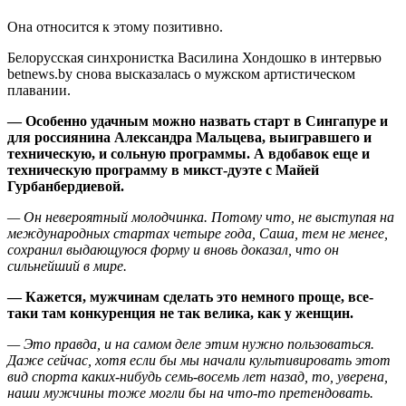
Она относится к этому позитивно.
Белорусская синхронистка Василина Хондошко в интервью
betnews.by снова высказалась о мужском артистическом
плавании.
— Особенно удачным можно назвать старт в Сингапуре и
для россиянина Александра Мальцева, выигравшего и
техническую, и сольную программы. А вдобавок еще и
техническую программу в микст-дуэте с Майей
Гурбанбердиевой.
— Он невероятный молодчинка. Потому что, не выступая на
международных стартах четыре года, Саша, тем не менее,
сохранил выдающуюся форму и вновь доказал, что он
сильнейший в мире.
— Кажется, мужчинам сделать это немного проще, все-
таки там конкуренция не так велика, как у женщин.
— Это правда, и на самом деле этим нужно пользоваться.
Даже сейчас, хотя если бы мы начали культивировать этот
вид спорта каких-нибудь семь-восемь лет назад, то, уверена,
наши мужчины тоже могли бы на что-то претендовать.