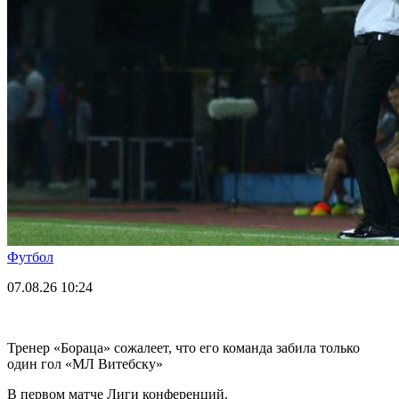
Футбол
07.08.26
10:24
Тренер «Бораца» сожалеет, что его команда забила только
один гол «МЛ Витебску»
В первом матче Лиги конференций.