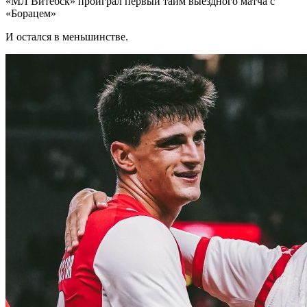
«МЛ Витебск» проиграл первый тайм выездного матча с
«Борацем»
И остался в меньшинстве.