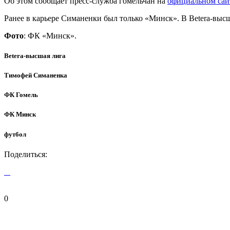
Об этом сообщает пресс-служба гомельчан на
официальном сай
Ранее в карьере Симаненки был только «Минск». В Betera-высш
Фото
: ФК «Минск».
Betera-высшая лига
Тимофей Симаненка
ФК Гомель
ФК Минск
футбол
Поделиться:
0