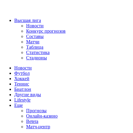
Высшая лига
Новости
Конкурс прогнозов
Составы
Матчи
Таблица
Статистика
Стадионы
Новости
Футбол
Хоккей
Теннис
Биатлон
Другие виды
Lifestyle
Еще
Прогнозы
Онлайн-казино
Betera
Матч-центр