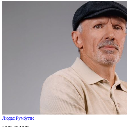
Людас Румбутис