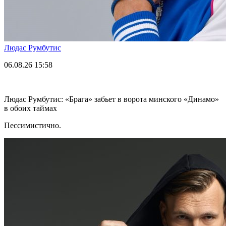
Людас Румбутис
06.08.26
15:58
Людас Румбутис: «Брага» забьет в ворота минского «Динамо»
в обоих таймах
Пессимистично.