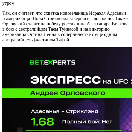
утром.
Так, он считает, что схватка новозеландца Исраэля Адесаньи
и американца Шона Стрикленда завершится досрочно. Также
Орловский ставит на победу россиянина Александра Волкова
в бою с австралийцем Таем Туйвасой и на викторию
американца Остина Лейна в соперничестве с еще одним
австралийцем Джастином Тафой.