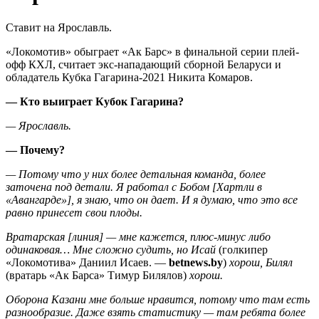
Ставит на Ярославль.
«Локомотив» обыграет «Ак Барс» в финальной серии плей-
офф КХЛ, считает экс-нападающий сборной Беларуси и
обладатель Кубка Гагарина-2021 Никита Комаров.
— Кто выиграет Кубок Гагарина?
— Ярославль.
— Почему?
— Потому что у них более детальная команда, более
заточена под детали. Я работал с Бобом [Хартли в
«Авангарде»], я знаю, что он дает. И я думаю, что это все
равно принесет свои плоды.
Вратарская [линия] — мне кажется, плюс-минус либо
одинаковая… Мне сложно судить, но Исай
(голкипер
«Локомотива» Даниил Исаев. —
betnews
.
by
)
хорош, Билял
(вратарь «Ак Барса» Тимур Билялов)
хорош.
Оборона Казани мне больше нравится, потому что там есть
разнообразие. Даже взять статистику — там ребята более