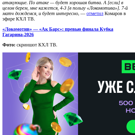
атакующие. По атаке — будет хорошая битва. А [если] в
целом берем, мне кажется, 4-3 [в пользу «Локомотива»]. 7-й
матч дождемся, и будет интересно
, —
отметил
Комаров в
эфире КХЛ ТВ.
«Локомотив» — «Ак Барс»: превью финала Кубка
Гагарина-2026
Фото:
скриншот КХЛ ТВ.