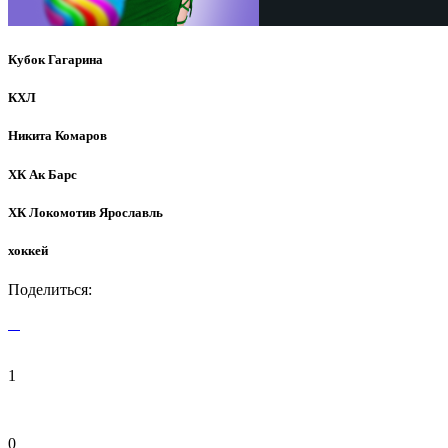
Кубок Гагарина
КХЛ
Никита Комаров
ХК Ак Барс
ХК Локомотив Ярославль
хоккей
Поделиться:
1
0