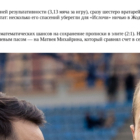
дней результативности (3,13 мяча за игру), сразу шестеро врата
ат: несколько его спасений уберегли для «Ислочи» ничью в Жодин
атематических шансов на сохранение прописки в элите (2:1). Н
олевым пасом — на Матвея Михайрина, который сравнял счет в се