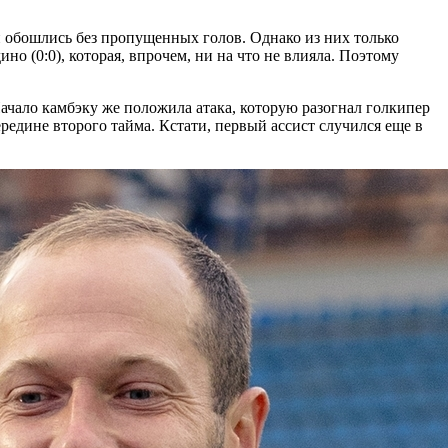
рей обошлись без пропущенных голов. Однако из них только
о (0:0), которая, впрочем, ни на что не влияла. Поэтому
ачало камбэку же положила атака, которую разогнал голкипер
редине второго тайма. Кстати, первый ассист случился еще в