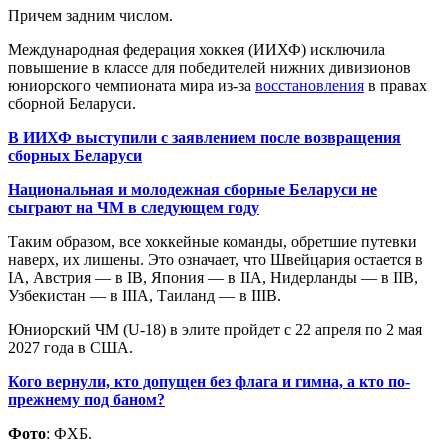
Причем задним числом.
Международная федерация хоккея (ИИХФ) исключила
повышение в классе для победителей нижних дивизионов
юниорского чемпионата мира из-за
восстановления
в правах
сборной Беларуси.
В ИИХФ выступили с заявлением после возвращения
сборных Беларуси
Национальная и молодежная сборные Беларуси не
сыграют на ЧМ в следующем году
Таким образом, все хоккейные команды, обретшие путевки
наверх, их лишены. Это означает, что Швейцария остается в
IA, Австрия — в IB, Япония — в IIA, Нидерланды — в IIB,
Узбекистан — в IIIA, Таиланд — в IIIB.
Юниорский ЧМ (U-18) в элите пройдет с 22 апреля по 2 мая
2027 года в США.
Кого вернули, кто допущен без флага и гимна, а кто по-
прежнему под баном?
Фото
: ФХБ.