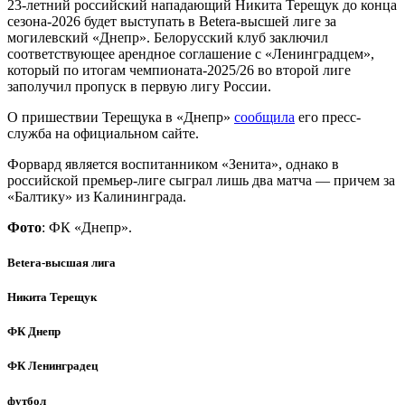
23-летний российский нападающий Никита Терещук до конца
сезона-2026 будет выступать в Betera-высшей лиге за
могилевский «Днепр». Белорусский клуб заключил
соответствующее арендное соглашение с «Ленинградцем»,
который по итогам чемпионата-2025/26 во второй лиге
заполучил пропуск в первую лигу России.
О пришествии Терещука в «Днепр»
сообщила
его пресс-
служба на официальном сайте.
Форвард является воспитанником «Зенита», однако в
российской премьер-лиге сыграл лишь два матча — причем за
«Балтику» из Калининграда.
Фото
: ФК «Днепр».
Betera-высшая лига
Никита Терещук
ФК Днепр
ФК Ленинградец
футбол