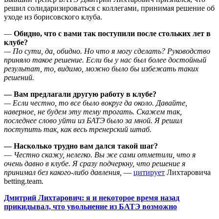
решил солидаризироваться с коллегами, принимая решение об
уходе из борисовского клуба.
—
Обидно, что с вами так поступили после стольких лет в
клубе?
— По сути, да, обидно. Но что я могу сделать? Руководство
приняло такое решение. Если бы у нас был более достойный
результат, то, видимо, можно было бы избежать таких
решений.
— Вам предлагали другую работу в клубе?
— Если честно, то все было вокруг да около. Давайте,
наверное, не будем эту тему трогать. Скажем так,
последнее слово уйти из БАТЭ было за мной. Я решил
поступить так, как весь тренерский штаб.
— Насколько трудно вам дался такой шаг?
—
Честно скажу, нелегко. Вы же сами отметили, что я
очень давно в клубе. Я сразу подчеркну, что решение я
принимал без какого-либо давления,
—
цитирует
Лихтаровича
betting.team.
Дмитрий Лихтарович: я и некоторое время назад
прикидывал, что увольнение из БАТЭ возможно