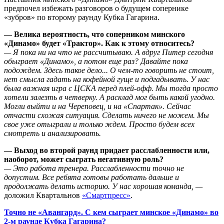
предпочел избежать разговоров о будущем сопернике
«зубров» по второму раунду Кубка Гагарина.
— Велика вероятность, что соперником минского
«Динамо» будет «Трактор». Как к этому относитесь?
— Я пока ни на что не рассчитываю. А вдруг Питер сегодня
обыграет «Динамо», а потом еще раз? Давайте пока
подождем. Здесь такое дело... О чем-то говорить не стоит,
нет смысла гадать на кофейной гуще и подгадывать. У нас
была важная игра с ЦСКА перед плей-офф. Мы тогда просто
хотели залезть в четверку. А расклад мог быть какой угодно.
Могли выйти и на Череповец, и на «Спартак». Сейчас
отчасти схожая ситуация. Сделать ничего не можем. Мы
свое уже отыграли и только ждем. Просто будем всех
смотреть и анализировать.
— Выход во второй раунд придает расслабленности или,
наоборот, может сыграть негативную роль?
— Это работа тренера. Расслабленности точно не
допустим. Все ребята готовы работать дальше и
продолжать делать историю. У нас хорошая команда, —
доложил Квартальнов
«Смартпресс»
.
Точно не «Авангард». С кем сыграет минское «Динамо» во
2-м раунде Кубка Гагарина?