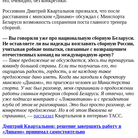
Но, очевидно, без конкретики.
Россиянин Дмитрий Квартальнов признался, что после
расставания с минским «Динамо» обсуждал с Минспорта
Беларуси возможность сохранения поста главного тренера
сборной.
— Вы говорили уже про национальную сборную Беларуси.
Не оставляете ли вы надежды возглавить сборную России,
учитывая робкие попытки, связанные с возвращением
отечественных команд на международную арену?
—
Такое предложение не обсуждается, здесь ты тренируешь
команду большой страны. Если ты получаешь его, то
ощущаешь радость, гордость, и не каждому такое
предложение дано иметь. Когда мы заходили к директору
минского «Динамо», то приезжал человек из Министерства
спорта. У нас был разговор, меня спрашивали о продолжении
работы главным тренером сборной Беларуси. Я отвечал, что
уже подписал контракт с «Локомотивом» и с президентом
клуба об этом не разговаривал. Это был просто разговор, не
конкретное предложение. Но я об этом Яковлева не
спрашивал,
—
рассказал
Квартальнов в интервью ТАСС.
Дмитрий Квартальнов: решение завершить работу в
«Динамо» принимал самостоятельно