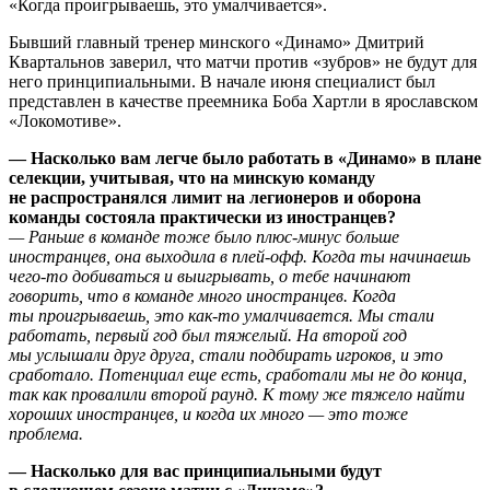
«Когда проигрываешь, это умалчивается».
Бывший главный тренер минского «Динамо» Дмитрий
Квартальнов заверил, что матчи против «зубров» не будут для
него принципиальными. В начале июня специалист был
представлен в качестве преемника Боба Хартли в ярославском
«Локомотиве».
—
Насколько вам легче было работать в «Динамо» в плане
селекции, учитывая, что на минскую команду
не распространялся лимит на легионеров и оборона
команды состояла практически из иностранцев?
— Раньше в команде тоже было плюс-минус больше
иностранцев, она выходила в плей-офф. Когда ты начинаешь
чего-то добиваться и выигрывать, о тебе начинают
говорить, что в команде много иностранцев. Когда
ты проигрываешь, это как-то умалчивается. Мы стали
работать, первый год был тяжелый. На второй год
мы услышали друг друга, стали подбирать игроков, и это
сработало. Потенциал еще есть, сработали мы не до конца,
так как провалили второй раунд. К тому же тяжело найти
хороших иностранцев, и когда их много — это тоже
проблема.
— Насколько для вас принципиальными будут