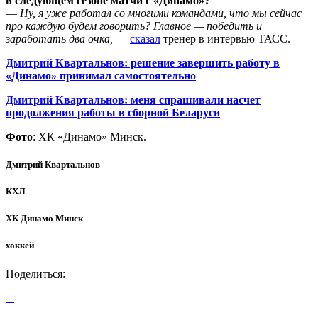
в следующем сезоне матчи с «Динамо»?
—
Ну, я уже работал со многими командами, что мы сейчас
про каждую будем говорить? Главное — победить и
заработать два очка,
—
сказал
тренер в интервью ТАСС.
Дмитрий Квартальнов: решение завершить работу в
«Динамо» принимал самостоятельно
Дмитрий Квартальнов: меня спрашивали насчет
продолжения работы в сборной Беларуси
Фото
: ХК «Динамо» Минск.
Дмитрий Квартальнов
КХЛ
ХК Динамо Минск
хоккей
Поделиться: