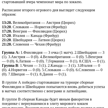
стартовавший вчера чемпионат мира по хоккею.
Расписание второго игрового дня выглядит следующим
образом:
13:20.
Великобритания — Австрия (Цюрих)
13:20
. Словакия — Норвегия (Фрибур)
17:20.
Венгрия — Финляндия (Цюрих)
17:20
. Италия — Канада (Фрибур)
21:20
. Швейцария — Латвия (Цюрих)
21:20.
Словения — Чехия (Фрибур)
Группа А:
1.Финляндия — 3 очка (1 матч). 2.Швейцария — 3
(1). 3.Австрия — 0 (0). 4.Великобритания — 0 (0). 5.Венгрия
— 0 (0). 6.Латвия — 0 (0). 7.Германия — 0 (1). 8.США — 0 (1).
Группа В
: 1.Чехия — 3 (1). 2.Канада — 3 (1). 3.Италия — 0
(0). 4.Норвегия — 0 (0). 5.Словакия — 0 (0). 6.Словения — 0
(0). 7.Швеция — 0 (1). 8.Дания — 0 (1).
В группе А победно стартовавшие на турнире сборные
Финляндии и Швейцарии попытаются вновь добиться успеха
в матчах соответственно с венграми и латвийцами.
В группе В сборная Канады будет явным фаворитом в
поединке с вернувшимися в элиту мирового хоккея
итальянцами. Рассчитывают на вторую победу подряд и чехи,