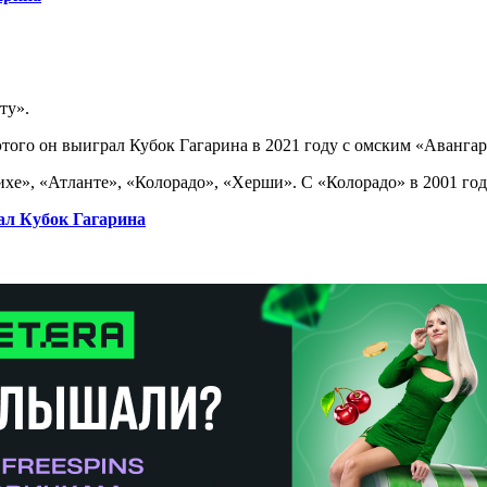
ту».
этого он выиграл Кубок Гагарина в 2021 году с омским «Аванга
ихе», «Атланте», «Колорадо», «Херши». С «Колорадо» в 2001 го
ал Кубок Гагарина