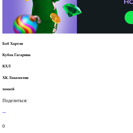
Боб Хартли
Кубок Гагарина
КХЛ
ХК Локомотив
хоккей
Поделиться:
0