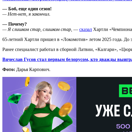
— Боб, еще один сезон!
— Нет-нет, я закончил.
— Почему?
— Я слишком стар, слишком стар,
—
сказал
Хартли «Чемпиона
65-летний Хартли пришел в «Локомотив» летом 2025 года. До 
Ранее специалист работал в сборной Латвии, «Калгари», «Цюр
Вячеслав Гусов стал первым белорусом, кто дважды выигр
Фото:
Дарья Карпович.