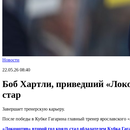
Новости
22.05.26
08:40
Боб Хартли, приведший «Локо
стар
Завершает тренерскую карьеру.
После победы в Кубке Гагарина главный тренер ярославского «
«Локомотив» второй год кряду стал обладателем Кубка Гаг