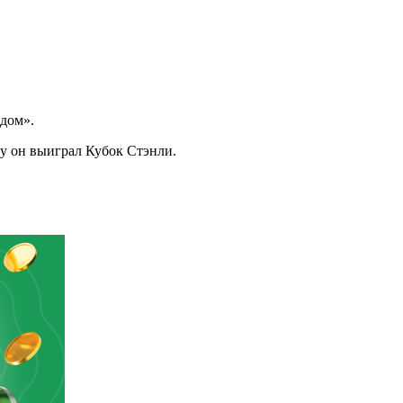
рдом».
ду он выиграл Кубок Стэнли.