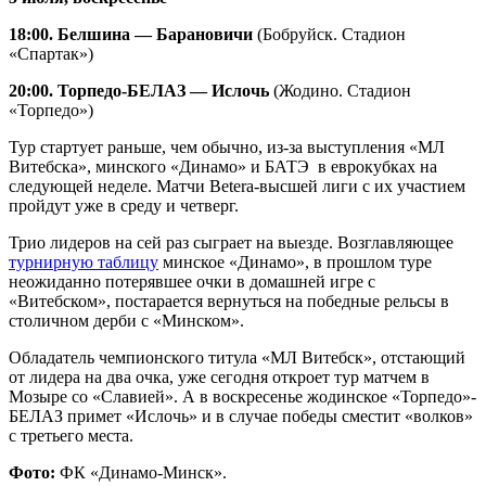
18:00. Белшина — Барановичи
(Бобруйск. Стадион
«Спартак»)
20:00. Торпедо-БЕЛАЗ — Ислочь
(Жодино. Стадион
«Торпедо»)
Тур стартует раньше, чем обычно, из-за выступления «МЛ
Витебска», минского «Динамо» и БАТЭ в еврокубках на
следующей неделе. Матчи Betera-высшей лиги с их участием
пройдут уже в среду и четверг.
Трио лидеров на сей раз сыграет на выезде. Возглавляющее
турнирную таблицу
минское «Динамо», в прошлом туре
неожиданно потерявшее очки в домашней игре с
«Витебском», постарается вернуться на победные рельсы в
столичном дерби с «Минском».
Обладатель чемпионского титула «МЛ Витебск», отстающий
от лидера на два очка, уже сегодня откроет тур матчем в
Мозыре со «Славией». А в воскресенье жодинское «Торпедо»-
БЕЛАЗ примет «Ислочь» и в случае победы сместит «волков»
с третьего места.
Фото:
ФК «Динамо-Минск».