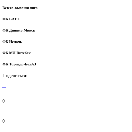
Betera-высашя лига
ФК БАТЭ
ФК Динамо Минск
ФК Ислочь
ФК МЛ Витебск
ФК Торпедо-БелАЗ
Поделиться:
0
0