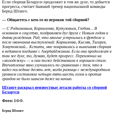
Если сборная Беларуси продолжит в том же духе, то добьется
прогресса, считает бывший тренер национальной команды
Бернд Штанге.
— Общаетесь с кем-то из игроков той сборной?
— С Родионовым, Корниленко, Кутузовым, Глебом… В
основном в соцсетях, поздравляем дуг друга с Новым годом и
днями рождения. Рад, что многие устроились в футболе и
после окончания выступлений: Корниленко, Кисляк, Тигорев,
Хомутовский... Кстати, мне понравилась и нынешняя сборная
в недавнем поединке с Азербайджаном. Если она продолжит в
том же духе, то, думаю, будет прогресс. Переключил на
«молодежку» — и она тоже действовала в хорошем стиле.
Впечатление явно улучшилось по сравнению с тем, что я
видел последние десять лет, когда разница с международным
уровнем составляла четыре-пять-шесть голов и против
грандов не было шансов даже на ничью.
Штанге раскрыл неизвестные детали работы со сборной
Беларуси
Фото:
БФФ.
Бернд Штанге