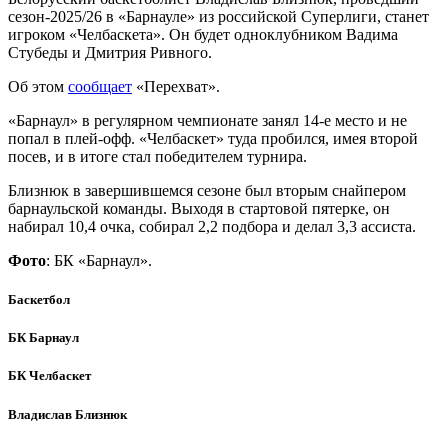
сезон-2025/26 в «Барнауле» из российской Суперлиги, станет
игроком «Челбаскета». Он будет одноклубником Вадима
Стубеды и Дмитрия Ривного.
Об этом
сообщает
«Перехват».
«Барнаул» в регулярном чемпионате занял 14-е место и не
попал в плей-офф. «Челбаскет» туда пробился, имея второй
посев, и в итоге стал победителем турнира.
Близнюк в завершившемся сезоне был вторым снайпером
барнаульской команды. Выходя в стартовой пятерке, он
набирал 10,4 очка, собирал 2,2 подбора и делал 3,3 ассиста.
Фото
: БК «Барнаул».
Баскетбол
БК Барнаул
БК Челбаскет
Владислав Близнюк