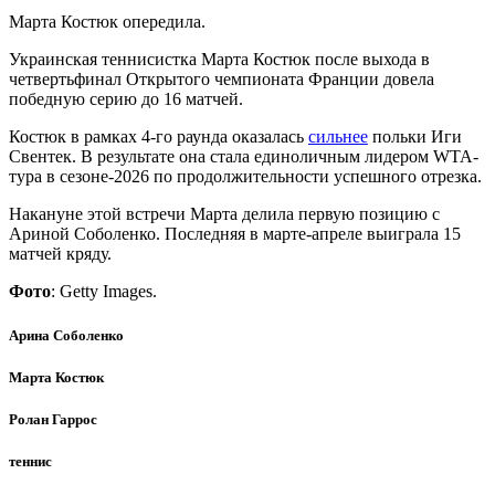
Марта Костюк опередила.
Украинская теннисистка Марта Костюк после выхода в
четвертьфинал Открытого чемпионата Франции довела
победную серию до 16 матчей.
Костюк в рамках 4-го раунда оказалась
сильнее
польки Иги
Свентек. В результате она стала единоличным лидером WTA-
тура в сезоне-2026 по продолжительности успешного отрезка.
Накануне этой встречи Марта делила первую позицию с
Ариной Соболенко. Последняя в марте-апреле выиграла 15
матчей кряду.
Фото
: Getty Images.
Арина Соболенко
Марта Костюк
Ролан Гаррос
теннис