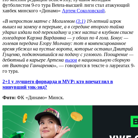
футболистом 9-го тура Betera-высшей лиги стал атакующий
хавбек минского «Динамо»
Артем Соколовский
.
«В непростом матче с Могилевом
(3:1)
19-летний игрок
вышел на замену в перерыве, а в середине второго тайма
ударил издали под перекладину и уже настиг в клубном списке
голеадоров Карэна Варданяна — у обоих по 4 гола. Бонус —
голевая передача Егору Молчану: тот в компенсированное
время убежал на пустые ворота, которые оставил Дмитрий
Гущенко, подключившийся на подачу с углового. Поощрение —
дебютный в карьере Артема
вызов
в национальную сборную
от Виктора Ганчаренко»
, — говорится в тексте о лауреатах 9-
го тура.
2+1 у лучшего форварда и MVP: кто впечатлил в
минувший уик-энд?
Фото:
ФК «Динамо» Минск.