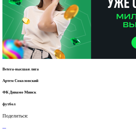
Betera-высшая лига
Артем Соколовский
ФК Динамо Минск
футбол
Поделиться: