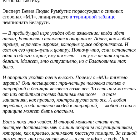
Разобрал тактику.
Эксперт Betera Людас Румбутис порассуждал о сильных
сторонах «МЛ», лидирующего
в турнирной таблице
чемпионата Беларуси.
— В предыдущей игре увидел одно изменение: когда идет
атака, Баланович становится опорником. Адиев, как любой
тренер, «прячет» игроков, которые хуже обороняются. И
вот он его чуть-чуть к центру. Потому что, если останется
один в одного с края, ему тяжело — он уже не так хорошо
бежит. Может, это ситуативно, но с Балановичем так
было.
И опорники уходят очень высоко. Почему с «МЛ» тяжело
играть? Они насыщают: три-четыре человека только в
штрафной и два-три человека возле нее. То есть ты можешь
от них отбиться только длинным выносом — а там
защитники, как правило, контролируют это все. А любая
передача, когда четверо людей в штрафной, — любой из них в
принципе может быть опасным.
Вот я пока это увидел. И второй момент: стали чуть
быстрее доставлять мяч с линии обороны полузащитникам,
которые, как правило, занимают классную позицию. За спиной
никого нет, они получают мяч — и сразу идут, с ходу. Они