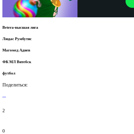
Betera-высшая лига
Людас Румбутис
Магомед Адиев
ФК МЛ Витебск
футбол
Поделиться:
2
0