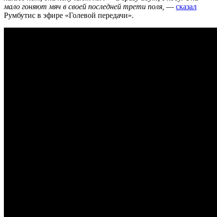
мало гоняют мяч в своей последней трети поля,
—
сказал
Румбутис в эфире «Голевой передачи».