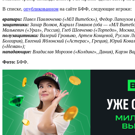
В списке,
опубликованном
на сайте БФФ, следующие игроки:
вратари:
Павел Павлюченко («МЛ Витебск»), Федор Лапоухов (
защитники:
Захар Волков, Кирилл Гоманов (оба — «МЛ Витебск
Малькевич («Урал», Россия), Глеб Шевченко («Торпедо», Москва
полузащитники:
Валерий Громыко, Артем Концевой, Руслан Ли
Болгария), Евгений Яблонский («Астерас», Греция), Юрий Кова
(«Неман»);
нападающие:
Владислав Морозов («Колдинг», Дания), Карэн Ва
Фото:
БФФ.