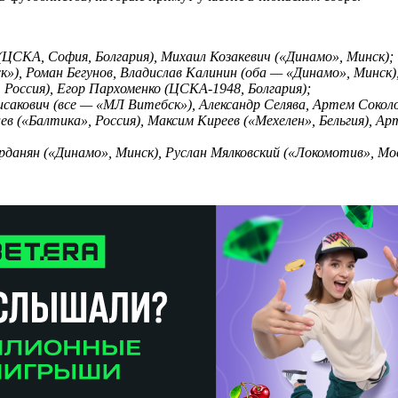
ЦСКА, София, Болгария), Михаил Козакевич («Динамо», Минск);
»), Роман Бегунов, Владислав Калинин (оба — «Динамо», Минск)
, Россия), Егор Пархоменко (ЦСКА-1948, Болгария);
сакович (все — «МЛ Витебск»), Александр Селява, Артем Сокол
лев («Балтика», Россия), Максим Киреев («Мехелен», Бельгия), 
рданян («Динамо», Минск), Руслан Мялковский («Локомотив», Мос