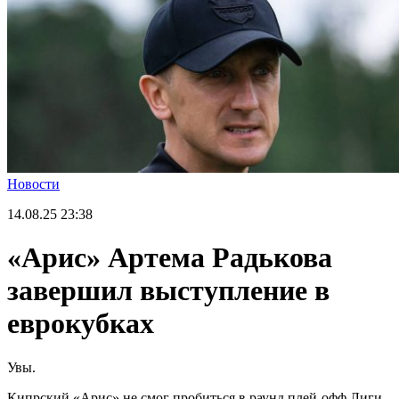
Новости
14.08.25
23:38
«Арис» Артема Радькова
завершил выступление в
еврокубках
Увы.
Кипрский «Арис» не смог пробиться в раунд плей-офф Лиги