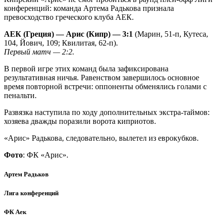
конференций: команда Артема Радькова признала
превосходство греческого клуба АЕК.
АЕК (Греция) — Арис (Кипр) — 3:1
(Марин, 51-п, Кутеса,
104, Йович, 109; Квилитая, 62-п).
Первый матч — 2:2.
В первой игре этих команд была зафиксирована
результативная ничья. Равенством завершилось основное
время повторной встречи: оппоненты обменялись голами с
пенальти.
Развязка наступила по ходу дополнительных экстра-таймов:
хозяева дважды поразили ворота киприотов.
«Арис» Радькова, следовательно, вылетел из еврокубков.
Фото
: ФК «Арис».
Артем Радьков
Лига конференций
ФК Аек