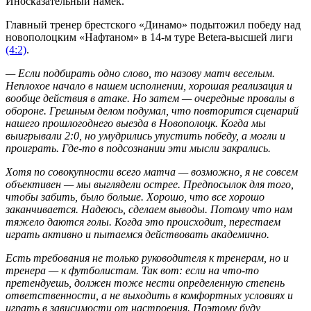
Иносказательный намек.
Главный тренер брестского «Динамо» подытожил победу над
новополоцким «Нафтаном» в 14-м туре Betera-высшей лиги
(4:2)
.
— Если подбирать одно слово, то назову матч веселым.
Неплохое начало в нашем исполнении, хорошая реализация и
вообще действия в атаке. Но затем — очередные провалы в
обороне. Грешным делом подумал, что повторится сценарий
нашего прошлогоднего выезда в Новополоцк. Когда мы
выигрывали 2:0, но умудрились упустить победу, а могли и
проиграть. Где-то в подсознании эти мысли закрались.
Хотя по совокупности всего матча — возможно, я не совсем
объективен — мы выглядели острее. Предпосылок для того,
чтобы забить, было больше. Хорошо, что все хорошо
заканчивается. Надеюсь, сделаем выводы. Потому что нам
тяжело даются голы. Когда это происходит, перестаем
играть активно и пытаемся действовать академично.
Есть требования не только руководителя к тренерам, но и
тренера — к футболистам. Так вот: если на что-то
претендуешь, должен тоже нести определенную степень
ответственности, а не выходить в комфортных условиях и
играть в зависимости от настроения. Поэтому буду