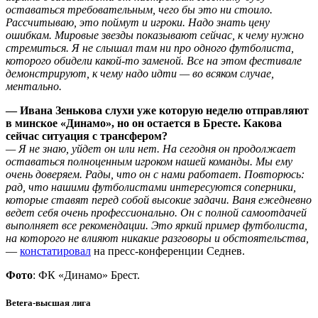
оставаться требовательным, чего бы это ни стоило.
Рассчитываю, это поймут и игроки. Надо знать цену
ошибкам. Мировые звезды показывают сейчас, к чему нужно
стремиться. Я не слышал там ни про одного футболиста,
которого обидели какой-то заменой. Все на этом фестивале
демонстрируют, к чему надо идти — во всяком случае,
ментально.
— Ивана Зенькова слухи уже которую неделю отправляют
в минское «Динамо», но он остается в Бресте. Какова
сейчас ситуация с трансфером?
— Я не знаю, уйдет он или нет. На сегодня он продолжает
оставаться полноценным игроком нашей команды. Мы ему
очень доверяем. Рады, что он с нами работает. Повторюсь:
рад, что нашими футболистами интересуются соперники,
которые ставят перед собой высокие задачи. Ваня ежедневно
ведет себя очень профессионально. Он с полной самоотдачей
выполняет все рекомендации. Это яркий пример футболиста,
на которого не влияют никакие разговоры и обстоятельства,
—
констатировал
на пресс-конференции Седнев.
Фото
: ФК «Динамо» Брест.
Betera-высшая лига