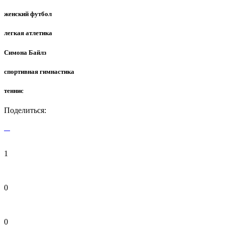
женский футбол
легкая атлетика
Симона Байлз
спортивная гимнастика
теннис
Поделиться:
1
0
0